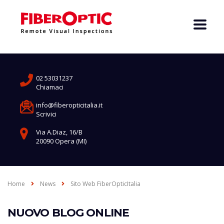
02 53031237
Chiamaci
info@fiberopticitalia.it
Scrivici
Via A.Diaz, 16/B
20090 Opera (MI)
Home
News
Sito Web FiberOpticItalia
NUOVO BLOG ONLINE