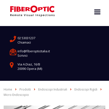
02 53031237
Chiamaci
info@fiberopticitalia.it
Scrivici
Via A.Diaz, 16/B
20090 Opera (MI)
Home
Prodotti
Endoscopi Industriali
Endoscopi Rigidi
Micro-Endoscopio