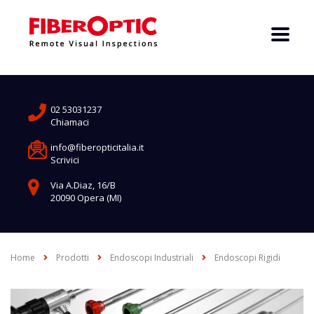
02 53031237
Chiamaci
info@fiberopticitalia.it
Scrivici
Via A.Diaz, 16/B
20090 Opera (MI)
Home
Prodotti
Endoscopi Industriali
Endoscopi Rigidi