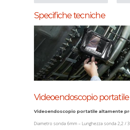
Specifiche tecniche
Videoendoscopio portati
Videoendoscopio portatile altamente pr
Diametro sonda 6mm – Lunghezza sonda 2,2 / 3,3