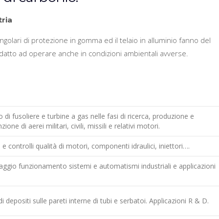
ria
golari di protezione in gomma ed il telaio in alluminio fanno del
tto ad operare anche in condizioni ambientali avverse.
o di fusoliere e turbine a gas nelle fasi di ricerca, produzione e
one di aerei militari, civili, missili e relativi motori.
 e controlli qualità di motori, componenti idraulici, iniettori….
ggio funzionamento sistemi e automatismi industriali e applicazion
di depositi sulle pareti interne di tubi e serbatoi. Applicazioni R & D.