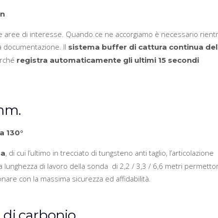
en
e aree di interesse. Quando ce ne accorgiamo è necessario rient
 la documentazione. Il
sistema buffer di cattura continua del
erché
registra automaticamente gli ultimi 15 secondi
mm.
a 130°
, di cui l’ultimo in trecciato di tungsteno anti taglio, l’articolazione
da
la lunghezza di lavoro della sonda di 2,2 / 3,3 / 6,6 metri permetto
nare con la massima sicurezza ed affidabilità.
a di carbonio.