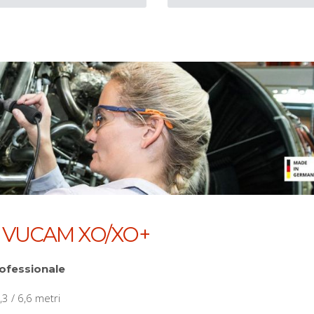
le VUCAM XO/XO+
ofessionale
 / 6,6 metri