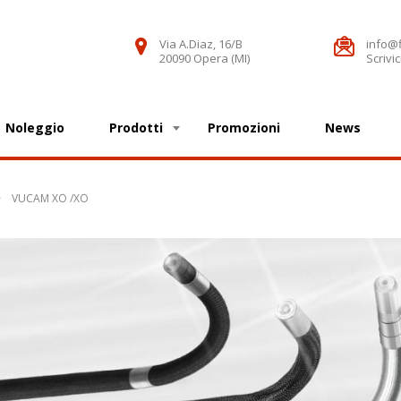
Via A.Diaz, 16/B
info@fi
20090 Opera (MI)
Scrivic
Noleggio
Prodotti
Promozioni
News
VUCAM XO /XO