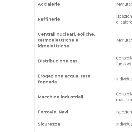
Manutenz
Acciaierie
Ispezion
Raffinerie
di calore
Centrali nucleari, eoliche,
Manutenz
termoelettriche e
idroelettriche
Controll
Distribuzione gas
funzioni
Erogazione acqua, rete
Individu
fognaria
Controll
Macchine industriali
macchine
Ispezion
Ferrovie, Navi
Individu
Sicurezza