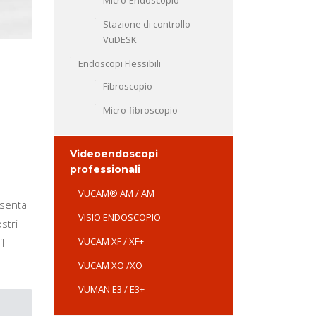
Micro-Endoscopio
Stazione di controllo
VuDESK
Endoscopi Flessibili
Fibroscopio
Micro-fibroscopio
Videoendoscopi
professionali
VUCAM® AM / AM
esenta
VISIO ENDOSCOPIO
stri
VUCAM XF / XF+
l
VUCAM XO /XO
VUMAN E3 / E3+