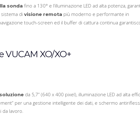
fino a 130° e l’illuminazione LED ad alta potenza, garant
lla sonda
l sistema di
più moderno e performante in
visione remota
navigazione touch-screen ed il buffer di cattura continua garantis
ile VUCAM XO/XO+
da 5,7” (640 x 400 pixel), illuminazione LED ad alta effi
isoluzione
ment” per una gestione intelligente dei dati, e schermo antirifles
 da lavoro.