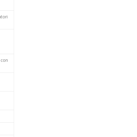
tori
s con